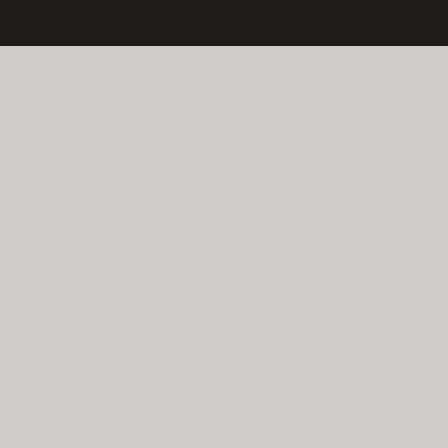
AfroditAh!
Sex Shop Online
Envíos a todo Uruguay