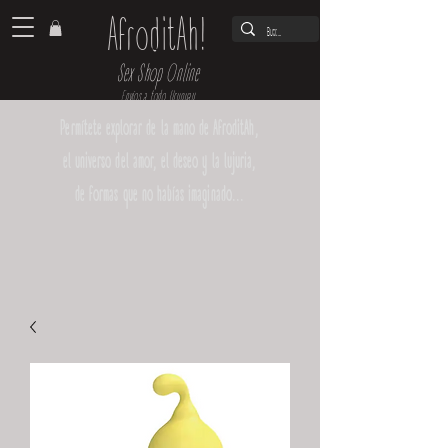
AfroditAh!
Sex Shop Online
Envíos a todo Uruguay
Permítete explorar de la mano de AfroditAh,
el universo del amor, el deseo y la lujuria,
de formas que no habías imaginado...