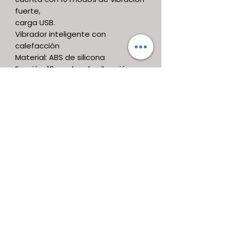
fuerte,
carga USB.
Vibrador inteligente con
calefacción
Material: ABS de silicona
Función: 10 modos de vibración
+ vibración puntual
+ calentamiento rápido
Tamaño: 40 mm * 87 mm
Impermeable: IPX4
Batería: VOLTAJE 3.7 (carga USB)
Ruido: <50 dB
Peso neto: 45g
Recargable y resistente al agua
AfroditAh!