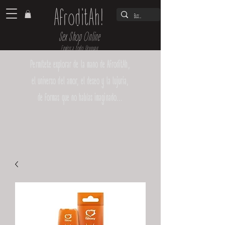
AfroditAh!
Sex Shop Online
Envíos a todo Uruguay
Permítete explorar de la mano de AfroditAh,
el universo del amor, el deseo y la lujuria,
de formas que no habías imaginado...