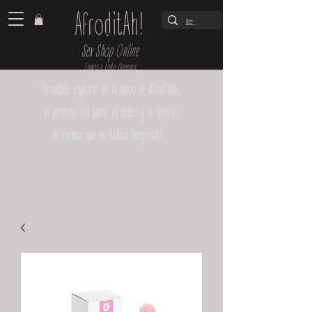
AfroditAh!
Sex Shop Online
Envíos a todo Uruguay
Permítete explorar de la mano de AfroditAh,
el universo del amor, el deseo y la lujuria,
de formas que no habías imaginado...