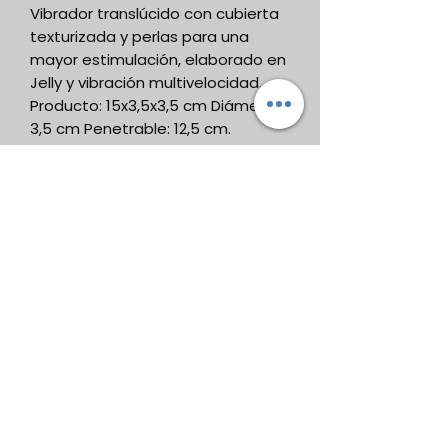
Vibrador translúcido con cubierta
texturizada y perlas para una
mayor estimulación, elaborado en
Jelly y vibración multivelocidad.
Producto: 15x3,5x3,5 cm Diámetro:
3,5 cm Penetrable: 12,5 cm.
Usos: 2 pilas AAA no incluidas
Material: gelatina y ABS.
Antes y después de su uso lavar
con agua fría y jabón bactericida.
Seque con toalla de papel
desechable o déjelo secar
naturalmente.
Producto destinado a mayores de
18 años.
AfroditAh!