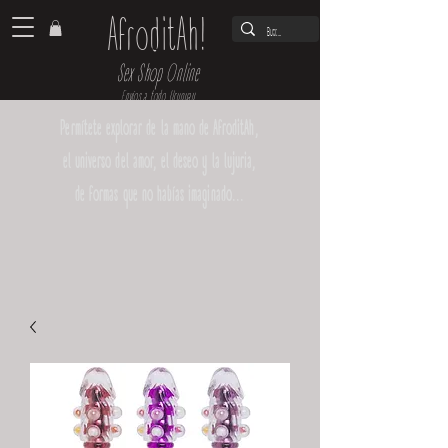
AfroditAh!
Sex Shop Online
Envíos a todo Uruguay
Permítete explorar de la mano de AfroditAh,
el universo del amor, el deseo y la lujuria,
de formas que no habías imaginado...