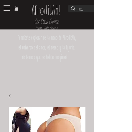
AfroditAh!
Sex Shop Online
Envíos a todo Uruguay
Permítete explorar de la mano de AfroditAh,
el universo del amor, el deseo y la lujuria,
de formas que no habías imaginado...