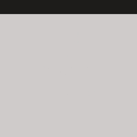
AfroditAh!
Sex Shop Online
Envíos a todo Uruguay