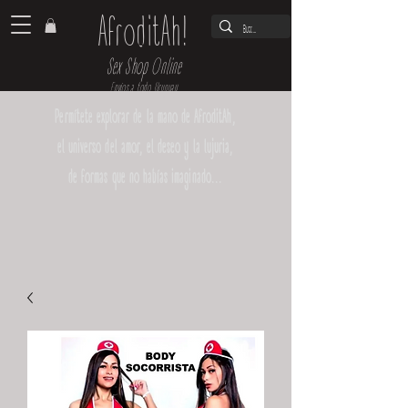
AfroditAh!
Sex Shop Online
Envíos a todo Uruguay
Permítete explorar de la mano de AfroditAh,
el universo del amor, el deseo y la lujuria,
de formas que no habías imaginado...