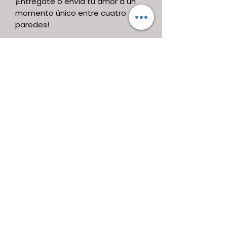
¡Entrégate o envía tu amor a un
momento único entre cuatro
paredes!
Esposas
Largo: hasta 26cm con 6 niveles
de ajuste.
Ancho: 5cm
Correa
Largo: hasta 100cm con 10 niveles
de ajuste.
Ancho: 2cm
Muslos
Largo: hasta 80cm con 10 niveles
Ancho: 2 cm
banda a tope
Largo: hasta 37cm con 5 niveles
de ajuste.
Ancho: 3cm