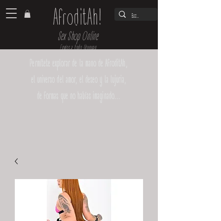
AfroditAh!
Sex Shop Online
Envíos a todo Uruguay
Permítete explorar de la mano de AfroditAh,
el universo del amor, el deseo y la lujuria,
de formas que no habías imaginado...