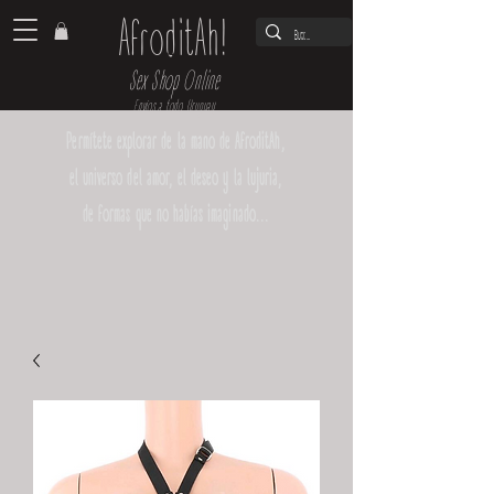
AfroditAh!
Sex Shop Online
Envíos a todo Uruguay
Permítete explorar de la mano de AfroditAh,
el universo del amor, el deseo y la lujuria,
de formas que no habías imaginado...