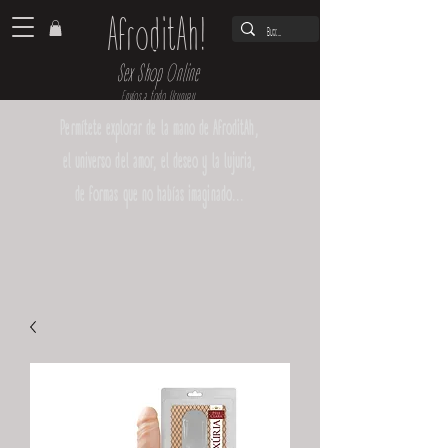
AfroditAh!
Sex Shop Online
Envíos a todo Uruguay
Permítete explorar de la mano de AfroditAh,
el universo del amor, el deseo y la lujuria,
de formas que no habías imaginado...