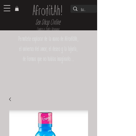
AfroditAh!
Sex Shop Online
Envíos a todo Uruguay
Permítete explorar de la mano de AfroditAh,
el universo del amor, el deseo y la lujuria,
de formas que no habías imaginado...