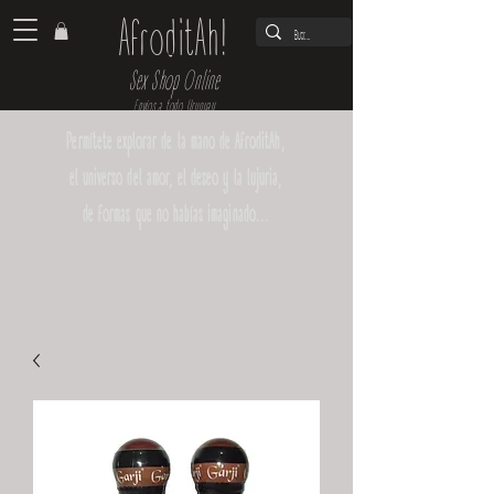
AfroditAh!
Sex Shop Online
Envíos a todo Uruguay
Permítete explorar de la mano de AfroditAh,
el universo del amor, el deseo y la lujuria,
de formas que no habías imaginado...